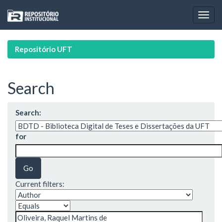
Skip
navigation
Repositório UFT
Search
Search:
for
Current filters: