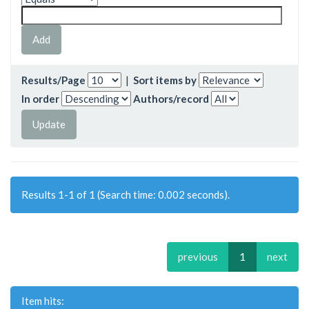
Results/Page
|
Sort items by
In order
Authors/record
Results 1-1 of 1 (Search time: 0.002 seconds).
previous
1
next
Item hits: