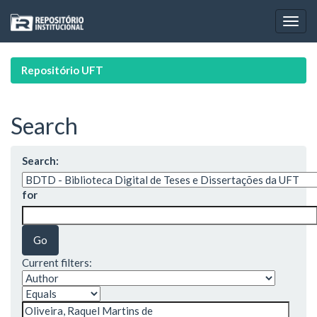
Skip
navigation
Repositório UFT
Search
Search:
for
Current filters: