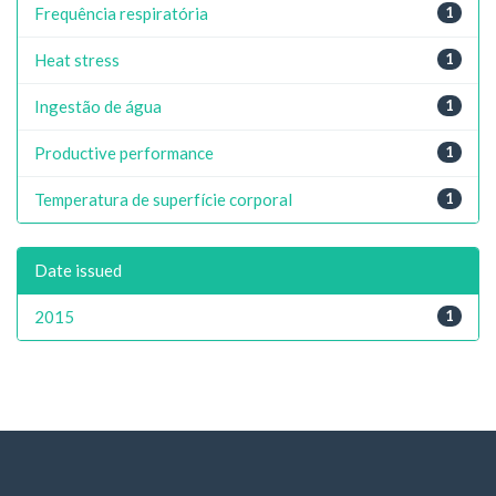
Frequência respiratória
1
Heat stress
1
Ingestão de água
1
Productive performance
1
Temperatura de superfície corporal
1
Date issued
2015
1