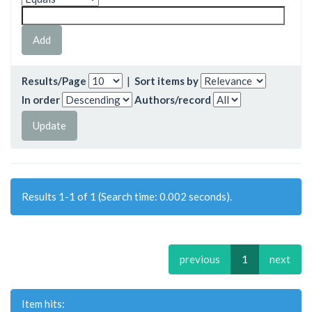
Results/Page
|
Sort items by
In order
Authors/record
Results 1-1 of 1 (Search time: 0.002 seconds).
previous
1
next
Item hits: