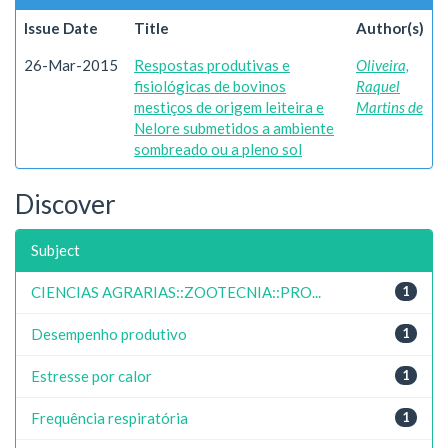
Issue Date
Title
Author(s)
26-Mar-2015
Respostas produtivas e
Oliveira,
fisiológicas de bovinos
Raquel
mestiços de origem leiteira e
Martins de
Nelore submetidos a ambiente
sombreado ou a pleno sol
Discover
Subject
CIENCIAS AGRARIAS::ZOOTECNIA::PRO...
1
Desempenho produtivo
1
Estresse por calor
1
Frequência respiratória
1