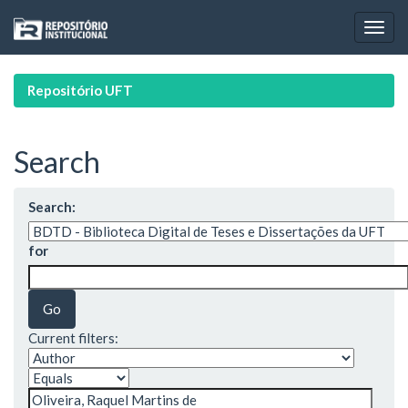
Skip
navigation
Repositório UFT
Search
Search:
for
Current filters: