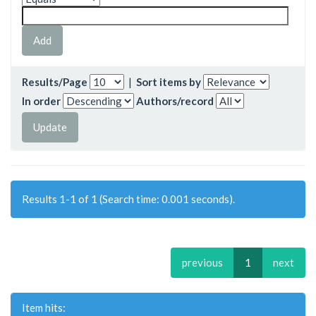
Results/Page
|
Sort items by
In order
Authors/record
Results 1-1 of 1 (Search time: 0.001 seconds).
previous
1
next
Item hits: