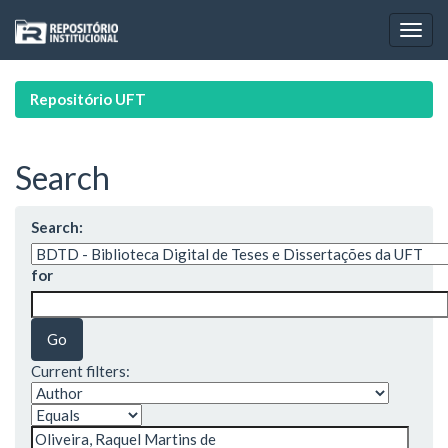
Skip
navigation
Repositório UFT
Search
Search:
for
Current filters: