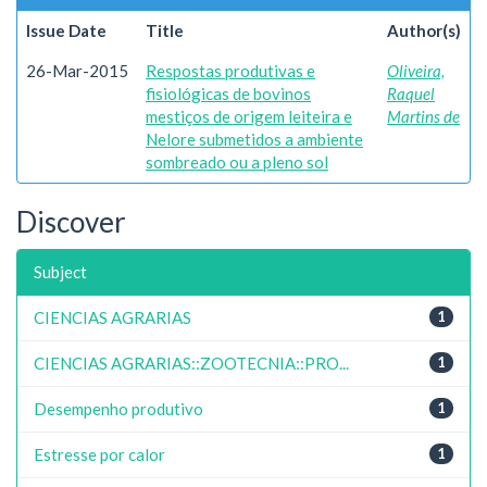
Issue Date
Title
Author(s)
26-Mar-2015
Respostas produtivas e
Oliveira,
fisiológicas de bovinos
Raquel
mestiços de origem leiteira e
Martins de
Nelore submetidos a ambiente
sombreado ou a pleno sol
Discover
Subject
CIENCIAS AGRARIAS
1
CIENCIAS AGRARIAS::ZOOTECNIA::PRO...
1
Desempenho produtivo
1
Estresse por calor
1