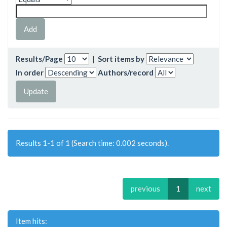
Results/Page
|
Sort items by
In order
Authors/record
Results 1-1 of 1 (Search time: 0.002 seconds).
previous
1
next
Item hits: