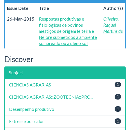
Issue Date
Title
Author(s)
26-Mar-2015
Respostas produtivas e
Oliveira,
fisiológicas de bovinos
Raquel
mestiços de origem leiteira e
Martins de
Nelore submetidos a ambiente
sombreado ou a pleno sol
Discover
Subject
CIENCIAS AGRARIAS
1
CIENCIAS AGRARIAS::ZOOTECNIA::PRO...
1
Desempenho produtivo
1
Estresse por calor
1