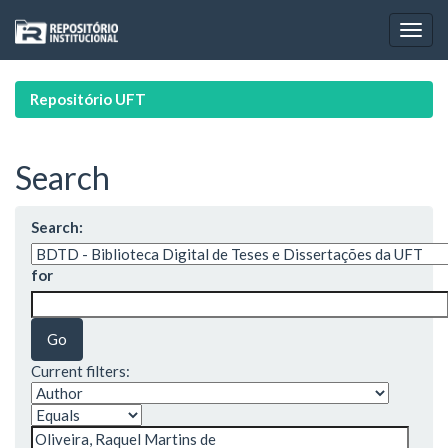
Skip
navigation
Repositório UFT
Search
Search:
for
Current filters: