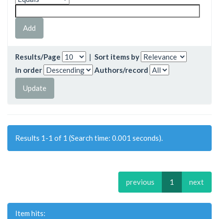
Results/Page
|
Sort items by
In order
Authors/record
Results 1-1 of 1 (Search time: 0.001 seconds).
previous
1
next
Item hits: