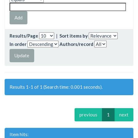
Results/Page
|
Sort items by
In order
Authors/record
Results 1-1 of 1 (Search time: 0.001 seconds).
previous
1
next
Item hits: