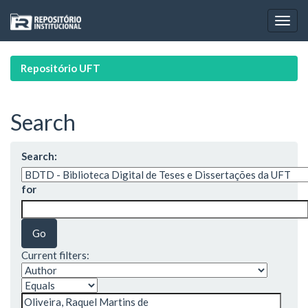
Skip
navigation
Repositório UFT
Search
Search:
for
Current filters: