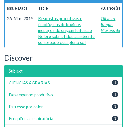
Issue Date
Title
Author(s)
26-Mar-2015
Respostas produtivas e
Oliveira,
fisiológicas de bovinos
Raquel
mestiços de origem leiteira e
Martins de
Nelore submetidos a ambiente
sombreado ou a pleno sol
Discover
Subject
CIENCIAS AGRARIAS
1
Desempenho produtivo
1
Estresse por calor
1
Frequência respiratória
1