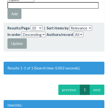
Results/Page
|
Sort items by
In order
Authors/record
Results 1-1 of 1 (Search time: 0.002 seconds).
previous
1
next
Item hits: