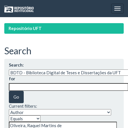
Skip
navigation
Repositório UFT
Search
Search:
for
Current filters: