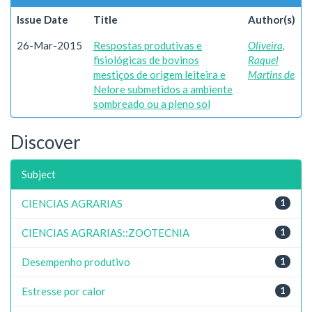
Issue Date
Title
Author(s)
26-Mar-2015
Respostas produtivas e
Oliveira,
fisiológicas de bovinos
Raquel
mestiços de origem leiteira e
Martins de
Nelore submetidos a ambiente
sombreado ou a pleno sol
Discover
Subject
CIENCIAS AGRARIAS
1
CIENCIAS AGRARIAS::ZOOTECNIA
1
Desempenho produtivo
1
Estresse por calor
1