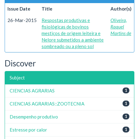
Issue Date
Title
Author(s)
26-Mar-2015
Respostas produtivas e
Oliveira,
fisiológicas de bovinos
Raquel
mestiços de origem leiteira e
Martins de
Nelore submetidos a ambiente
sombreado ou a pleno sol
Discover
Subject
CIENCIAS AGRARIAS
1
CIENCIAS AGRARIAS::ZOOTECNIA
1
Desempenho produtivo
1
Estresse por calor
1