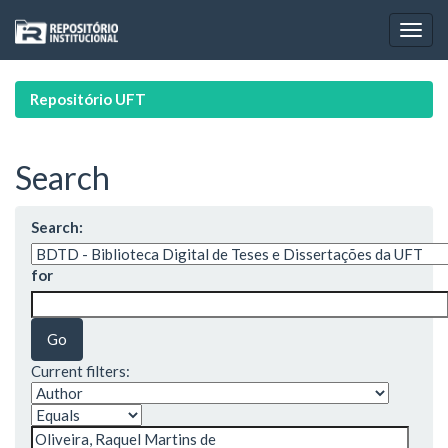
Skip
navigation
Repositório UFT
Search
Search:
for
Current filters: