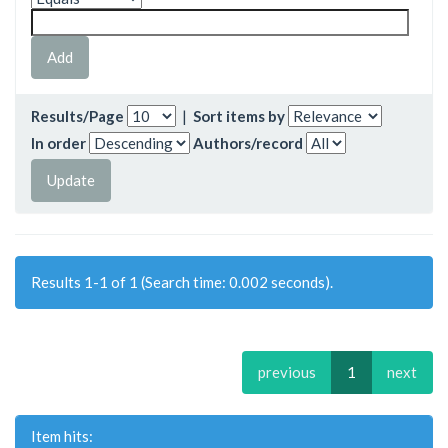
Results/Page
|
Sort items by
In order
Authors/record
Results 1-1 of 1 (Search time: 0.002 seconds).
previous
1
next
Item hits: