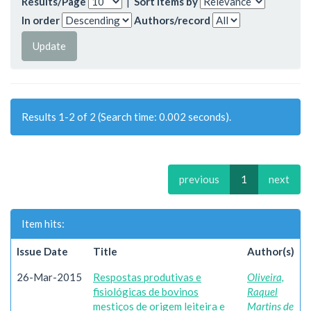
Results/Page
|
Sort items by
In order
Authors/record
Results 1-2 of 2 (Search time: 0.002 seconds).
previous
1
next
Item hits:
Issue Date
Title
Author(s)
26-Mar-2015
Respostas produtivas e
Oliveira,
fisiológicas de bovinos
Raquel
mestiços de origem leiteira e
Martins de