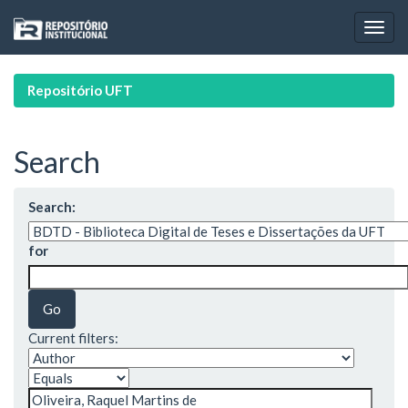
Skip
navigation
Repositório UFT
Search
Search:
for
Current filters: