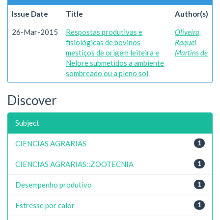
Issue Date
Title
Author(s)
26-Mar-2015
Respostas produtivas e
Oliveira,
fisiológicas de bovinos
Raquel
mestiços de origem leiteira e
Martins de
Nelore submetidos a ambiente
sombreado ou a pleno sol
Discover
Subject
CIENCIAS AGRARIAS
1
CIENCIAS AGRARIAS::ZOOTECNIA
1
Desempenho produtivo
1
Estresse por calor
1