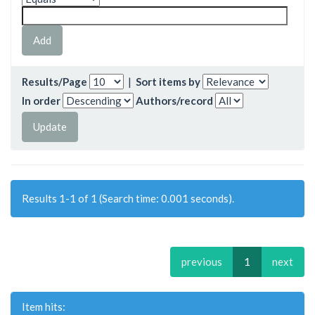
Results/Page
|
Sort items by
In order
Authors/record
Results 1-1 of 1 (Search time: 0.001 seconds).
previous
1
next
Item hits: