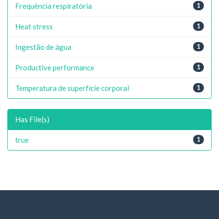
Frequência respiratória
1
Heat stress
1
Ingestão de água
1
Productive performance
1
Temperatura de superfície corporal
1
Has File(s)
true
1