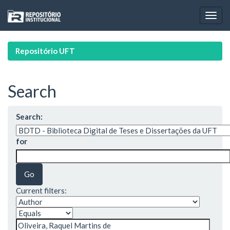
Skip
navigation
Repositório UFT
Search
Search:
for
Current filters: