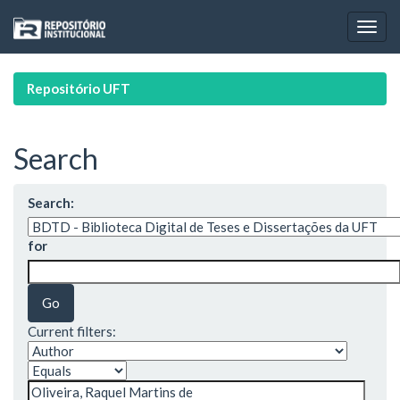
Skip
navigation
Repositório UFT
Search
Search:
for
Current filters: