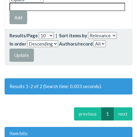
Results/Page
|
Sort items by
In order
Authors/record
Results 1-2 of 2 (Search time: 0.003 seconds).
previous
1
next
Item hits: