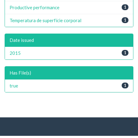
Productive performance
1
Temperatura de superfície corporal
1
Date issued
2015
1
Has File(s)
true
1