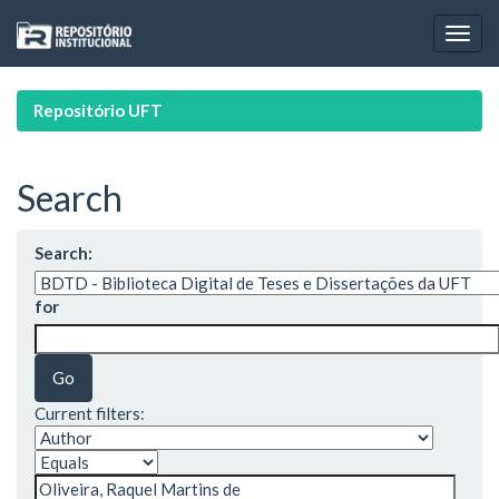
Skip
navigation
Repositório UFT
Search
Search:
for
Current filters: