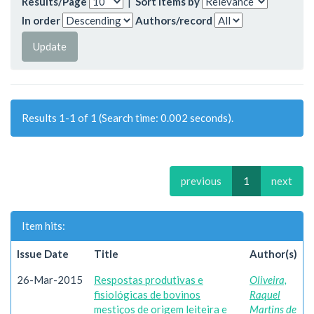
Results/Page
|
Sort items by
In order
Authors/record
Results 1-1 of 1 (Search time: 0.002 seconds).
previous
1
next
Item hits:
Issue Date
Title
Author(s)
26-Mar-2015
Respostas produtivas e
Oliveira,
fisiológicas de bovinos
Raquel
mestiços de origem leiteira e
Martins de