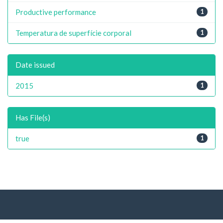
Productive performance
1
Temperatura de superfície corporal
1
Date issued
2015
1
Has File(s)
true
1