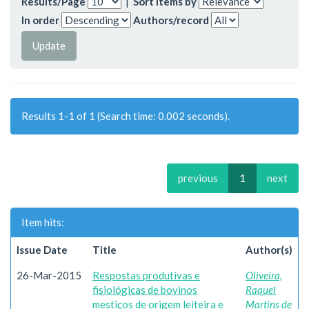
Results/Page
|
Sort items by
In order
Authors/record
Results 1-1 of 1 (Search time: 0.002 seconds).
previous
1
next
Item hits:
Issue Date
Title
Author(s)
26-Mar-2015
Respostas produtivas e
Oliveira,
fisiológicas de bovinos
Raquel
mestiços de origem leiteira e
Martins de