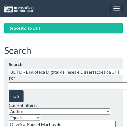
Skip
navigation
Repositório UFT
Search
Search:
for
Current filters: