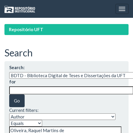
Skip
navigation
Repositório UFT
Search
Search:
for
Current filters: