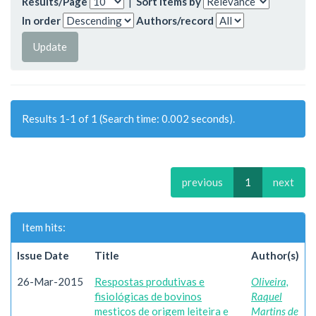
Results/Page
|
Sort items by
In order
Authors/record
Results 1-1 of 1 (Search time: 0.002 seconds).
previous
1
next
Item hits:
Issue Date
Title
Author(s)
26-Mar-2015
Respostas produtivas e
Oliveira,
fisiológicas de bovinos
Raquel
mestiços de origem leiteira e
Martins de