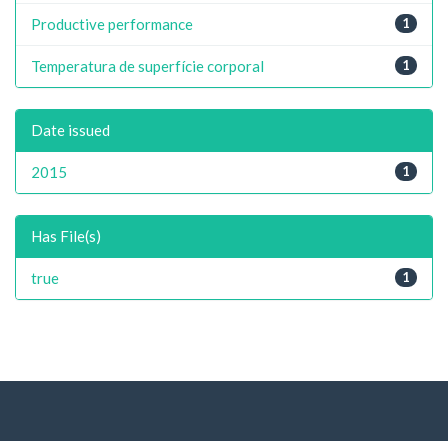
Productive performance
1
Temperatura de superfície corporal
1
Date issued
2015
1
Has File(s)
true
1