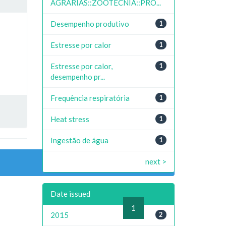
AGRARIAS::ZOOTECNIA::PRO...
Desempenho produtivo
1
Estresse por calor
1
Estresse por calor,
1
desempenho pr...
Frequência respiratória
1
Heat stress
1
Ingestão de água
1
next >
Date issued
previous
1
next
2015
2