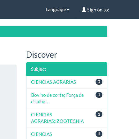
Language
Sign on to:
Discover
Subject
CIENCIAS AGRARIAS
3
Bovino de corte; Força de
1
cisalha...
CIENCIAS
1
AGRARIAS::ZOOTECNIA
CIENCIAS
1