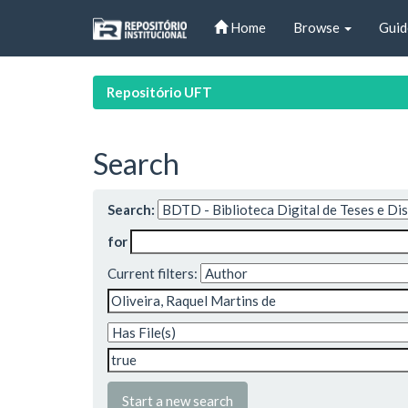
Skip
Home
Browse
Guid
navigation
Repositório UFT
Search
Search:
for
Current filters:
Start a new search