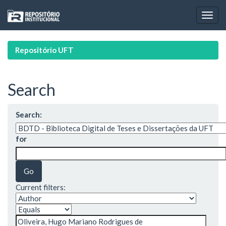
Skip
navigation
Repositório UFT
Search
Search:
for
Current filters: