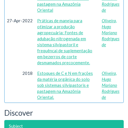
pastagem na Amazônia
Rodrigues
Oriental
de
27-Apr-2022
Práticas de maneja para
Oliveira,
otimizar a produção
Hugo
agropecuária: Fontes de
Mariano
adubação nitrogenada em
Rodrigues
sistema silvipastoril e
de
frequêncai de suplementação
em bezerros de corte
desmamados precocemente.
2018
Estoques de C e N em frações
Oliveira,
da matéria orgânica do solo
Hugo
sob sistemas silvipastoris e
Mariano
pastagem na Amazônia
Rodrigues
Oriental.
de
Discover
Subject