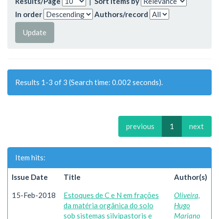
Results/Page
|
Sort items by
In order
Authors/record
Results 1-3 of 3 (Search time: 0.002 seconds).
previous
1
next
Item hits:
Issue Date
Title
Author(s)
15-Feb-2018
Estoques de C e N em frações
Oliveira,
da matéria orgânica do solo
Hugo
sob sistemas silvipastoris e
Mariano