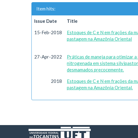
Item hits:
Issue Date
Title
15-Feb-2018
Estoques de C e N em frações da ma
pastagem na Amazônia Oriental
27-Apr-2022
Práticas de maneja para otimizar 
nitrogenada em sistema silvipastor
desmamados precocemente.
2018
Estoques de C e N em frações da ma
pastagem na Amazônia Oriental.