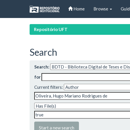
Skip
Home
Browse
Guid
navigation
Repositório UFT
Search
Search:
for
Current filters:
Start a new search