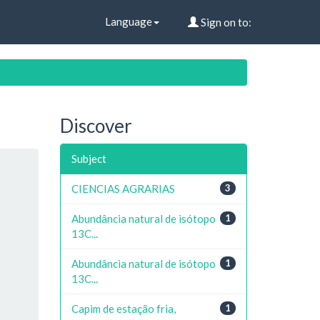
Language
Sign on to:
Discover
Subject
CIENCIAS AGRARIAS
3
Abundância natural de isótopo
1
13C...
Abundância natural de isótopo
1
13C...
Capim de estação fria,
1