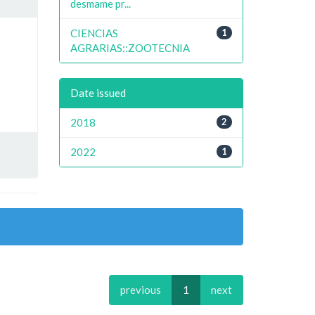
desmame pr...
CIENCIAS
1
AGRARIAS::ZOOTECNIA
Date issued
2018
2
2022
1
previous
1
next