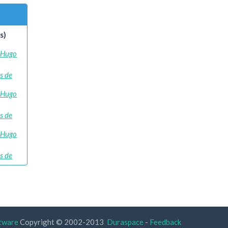
s)
, Hugo
s de
, Hugo
s de
, Hugo
s de
tware
Copyright © 2002-2013
Duraspace
-
Feedback