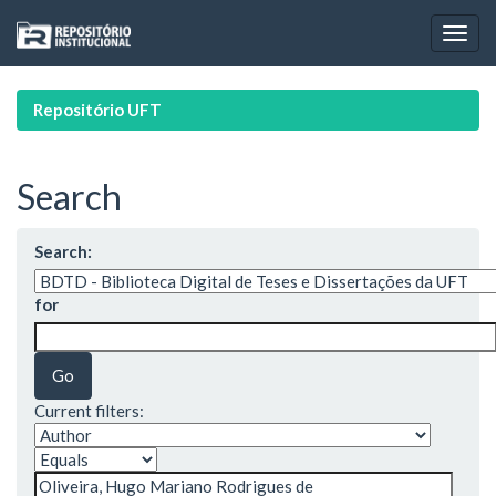
Skip
navigation
Repositório UFT
Search
Search:
for
Current filters: