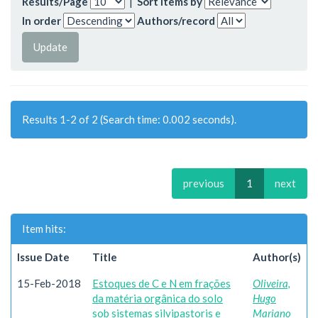
Results/Page
|
Sort items by
In order
Authors/record
Results 1-2 of 2 (Search time: 0.002 seconds).
previous
1
next
Item hits:
Issue Date
Title
Author(s)
15-Feb-2018
Estoques de C e N em frações
Oliveira,
da matéria orgânica do solo
Hugo
sob sistemas silvipastoris e
Mariano