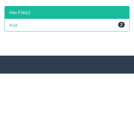
Has File(s)
true
2