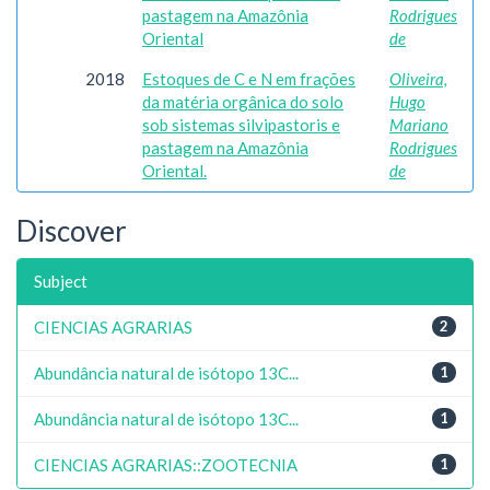
pastagem na Amazônia
Rodrigues
Oriental
de
2018
Estoques de C e N em frações
Oliveira,
da matéria orgânica do solo
Hugo
sob sistemas silvipastoris e
Mariano
pastagem na Amazônia
Rodrigues
Oriental.
de
Discover
Subject
CIENCIAS AGRARIAS
2
Abundância natural de isótopo 13C...
1
Abundância natural de isótopo 13C...
1
CIENCIAS AGRARIAS::ZOOTECNIA
1