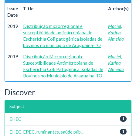
Issue
Title
Author(s)
Date
2019
Distribuição microrregional e
Maciel,
susceptibilidade antimicrobiana de
Karina
Escherichia Coli patogênica isoladas de
Almeida
bovinos no município de Araguaína-TO
2019
Distribuição Microrregional e
Maciel,
Susceptibilidade Antimicrobiana de
Karina
Escherichia Coli Patogênica Isoladas de
Almeida
Bovinos no Município de Araguaína-TO.
Discover
Subject
EHEC
1
EHEC, EPEC, ruminantes, saúde púb...
1