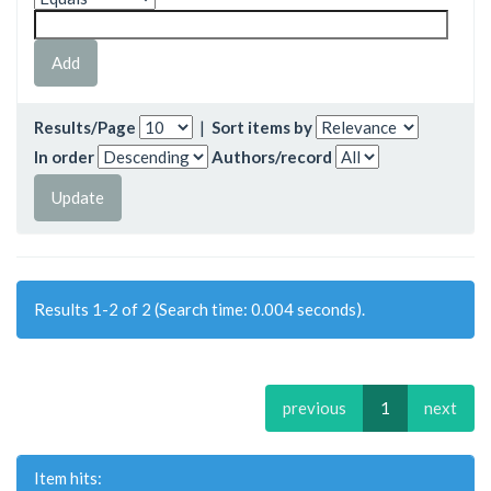
Results/Page
|
Sort items by
In order
Authors/record
Results 1-2 of 2 (Search time: 0.004 seconds).
previous
1
next
Item hits: