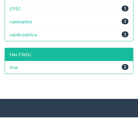
EPEC
1
ruminantes
1
saúde pública
1
Has File(s)
true
2