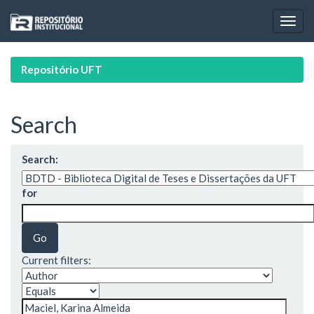
Skip
navigation
Repositório UFT
Search
Search:
for
Current filters: