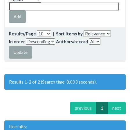
Results/Page
|
Sort items by
In order
Authors/record
Results 1-2 of 2 (Search time: 0.003 seconds).
previous
1
next
Item hits: