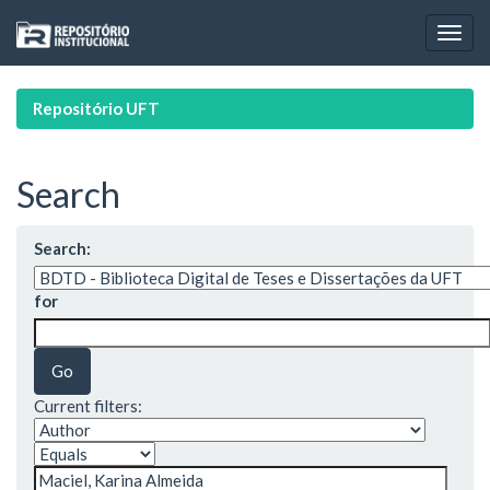
Skip
navigation
Repositório UFT
Search
Search:
for
Current filters: