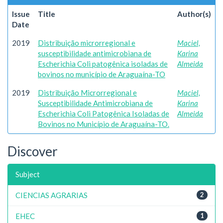
Issue
Title
Author(s)
Date
2019
Distribuição microrregional e
Maciel,
susceptibilidade antimicrobiana de
Karina
Escherichia Coli patogênica isoladas de
Almeida
bovinos no município de Araguaína-TO
2019
Distribuição Microrregional e
Maciel,
Susceptibilidade Antimicrobiana de
Karina
Escherichia Coli Patogênica Isoladas de
Almeida
Bovinos no Município de Araguaína-TO.
Discover
Subject
CIENCIAS AGRARIAS
2
EHEC
1