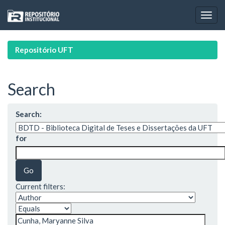
Skip
navigation
Repositório UFT
Search
Search:
for
Current filters: