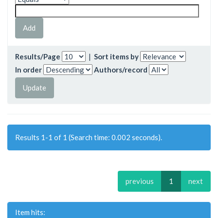
Results/Page
|
Sort items by
In order
Authors/record
Results 1-1 of 1 (Search time: 0.002 seconds).
previous
1
next
Item hits: