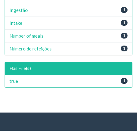
Ingestão
1
Intake
1
Number of meals
1
Número de refeições
1
Has File(s)
true
1