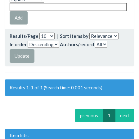
Results/Page
|
Sort items by
In order
Authors/record
Results 1-1 of 1 (Search time: 0.001 seconds).
previous
1
next
Item hits: