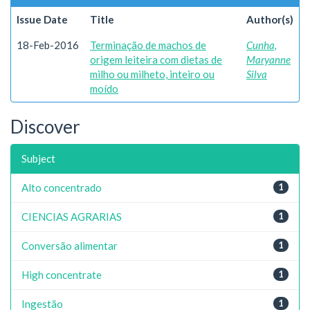
Issue Date
Title
Author(s)
18-Feb-2016
Terminação de machos de
Cunha,
origem leiteira com dietas de
Maryanne
milho ou milheto, inteiro ou
Silva
moído
Discover
Subject
Alto concentrado
1
CIENCIAS AGRARIAS
1
Conversão alimentar
1
High concentrate
1
Ingestão
1