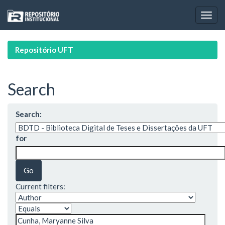
Skip
navigation
Repositório UFT
Search
Search:
for
Current filters: