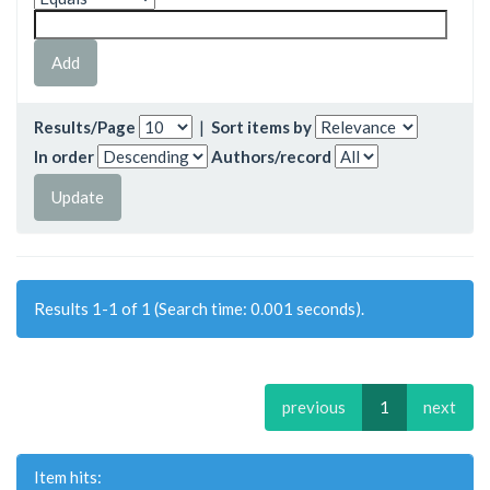
Results/Page
|
Sort items by
In order
Authors/record
Results 1-1 of 1 (Search time: 0.001 seconds).
previous
1
next
Item hits: