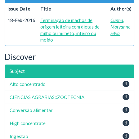
Issue Date
Title
Author(s)
18-Feb-2016
Terminação de machos de
Cunha,
origem leiteira com dietas de
Maryanne
milho ou milheto, inteiro ou
Silva
moído
Discover
Subject
Alto concentrado
1
CIENCIAS AGRARIAS::ZOOTECNIA
1
Conversão alimentar
1
High concentrate
1
Ingestão
1