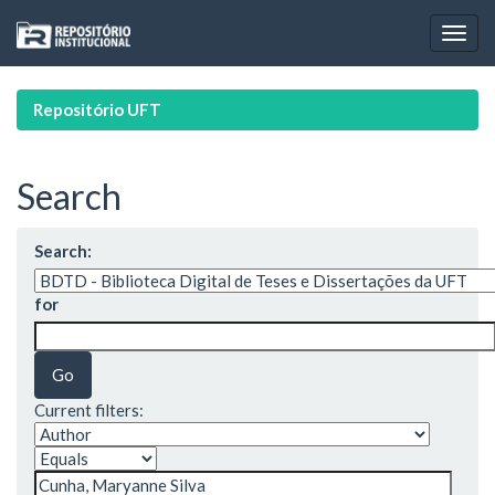
Skip
navigation
Repositório UFT
Search
Search:
for
Current filters: