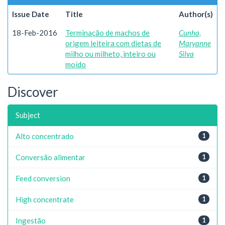
Issue Date
Title
Author(s)
18-Feb-2016
Terminação de machos de
Cunha,
origem leiteira com dietas de
Maryanne
milho ou milheto, inteiro ou
Silva
moído
Discover
Subject
Alto concentrado
1
Conversão alimentar
1
Feed conversion
1
High concentrate
1
Ingestão
1