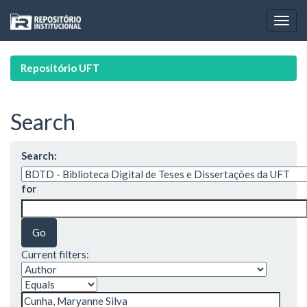
Skip
navigation
Repositório UFT
Search
Search:
for
Current filters: