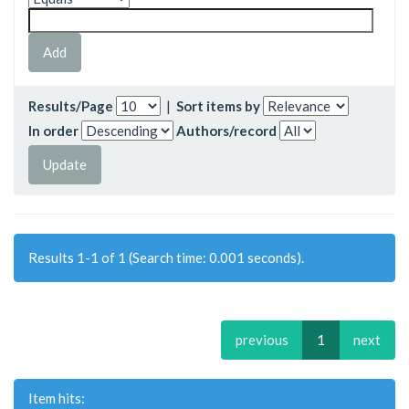
Results/Page
|
Sort items by
In order
Authors/record
Results 1-1 of 1 (Search time: 0.001 seconds).
previous
1
next
Item hits: