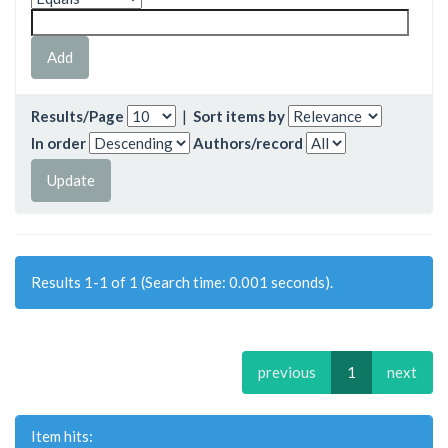
Results/Page
|
Sort items by
In order
Authors/record
Results 1-1 of 1 (Search time: 0.001 seconds).
previous
1
next
Item hits: