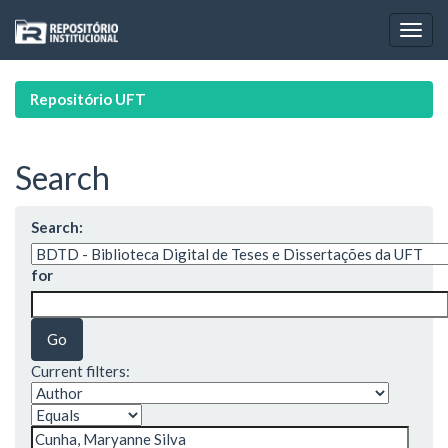
Skip
navigation
Repositório UFT
Search
Search:
for
Current filters: