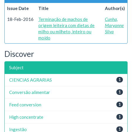
Issue Date
Title
Author(s)
18-Feb-2016
Terminação de machos de
Cunha,
origem leiteira com dietas de
Maryanne
milho ou milheto, inteiro ou
Silva
moído
Discover
Subject
CIENCIAS AGRARIAS
1
Conversão alimentar
1
Feed conversion
1
High concentrate
1
Ingestão
1