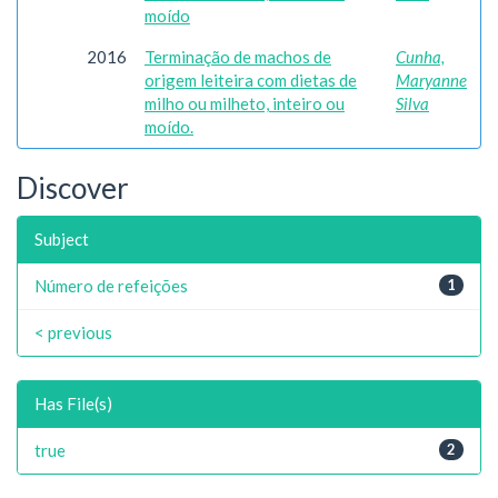
moído
2016
Terminação de machos de
Cunha,
origem leiteira com dietas de
Maryanne
milho ou milheto, inteiro ou
Silva
moído.
Discover
Subject
Número de refeições
1
< previous
Has File(s)
true
2