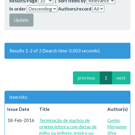
Results/Page
|
Sort items by
In order
Authors/record
Results 1-2 of 2 (Search time: 0.003 seconds).
previous
1
next
Item hits:
Issue Date
Title
Author(s)
18-Feb-2016
Terminação de machos de
Cunha,
origem leiteira com dietas de
Maryanne
milho ou milheto, inteiro ou
Silva