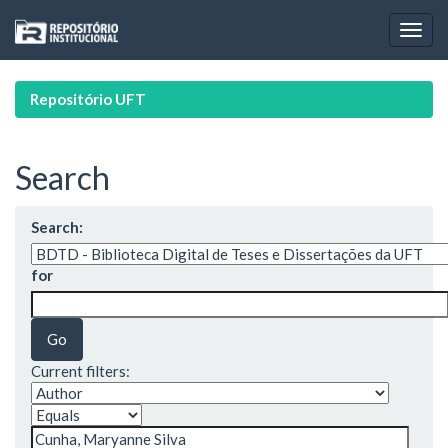
Skip
navigation
Repositório UFT
Search
Search:
for
Current filters: