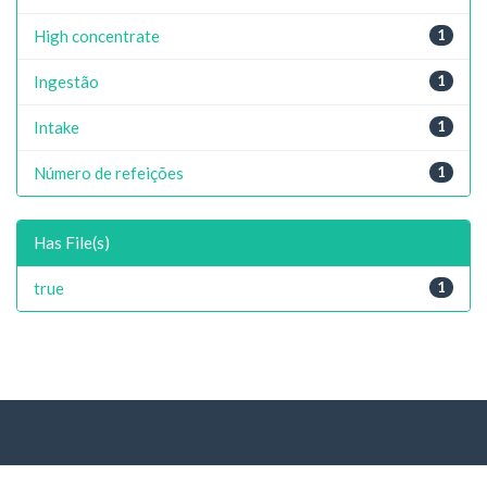
High concentrate
1
Ingestão
1
Intake
1
Número de refeições
1
Has File(s)
true
1