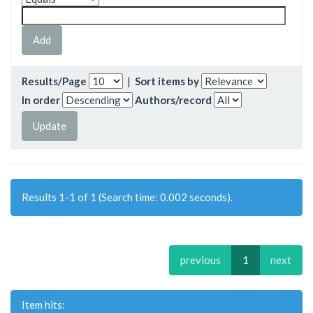
Results/Page
|
Sort items by
In order
Authors/record
Results 1-1 of 1 (Search time: 0.002 seconds).
previous
1
next
Item hits: