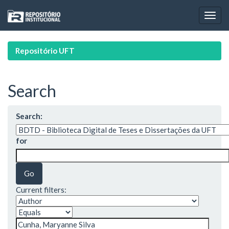
Skip
navigation
Repositório UFT
Search
Search:
for
Current filters: