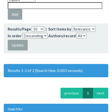
Results/Page
|
Sort items by
In order
Authors/record
Results 1-2 of 2 (Search time: 0.003 seconds).
previous
1
next
Item hits: