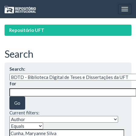
Skip
navigation
Repositório UFT
Search
Search:
for
Current filters: