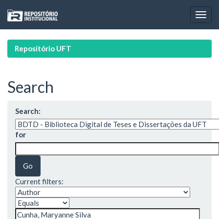
Skip
navigation
Repositório UFT
Search
Search:
for
Current filters: