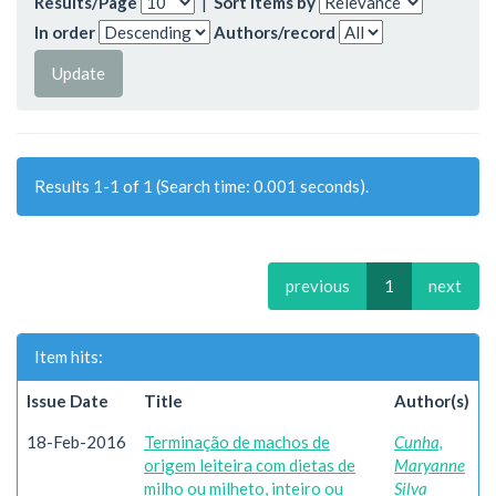
Results/Page
|
Sort items by
In order
Authors/record
Results 1-1 of 1 (Search time: 0.001 seconds).
previous
1
next
Item hits:
Issue Date
Title
Author(s)
18-Feb-2016
Terminação de machos de
Cunha,
origem leiteira com dietas de
Maryanne
milho ou milheto, inteiro ou
Silva