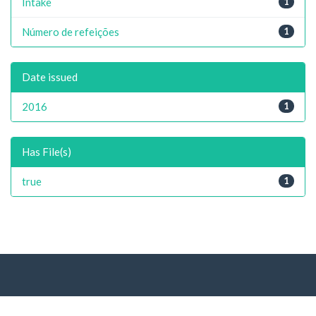
Intake
1
Número de refeições
1
Date issued
2016
1
Has File(s)
true
1