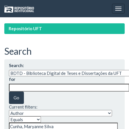
Skip
navigation
Repositório UFT
Search
Search:
for
Current filters: