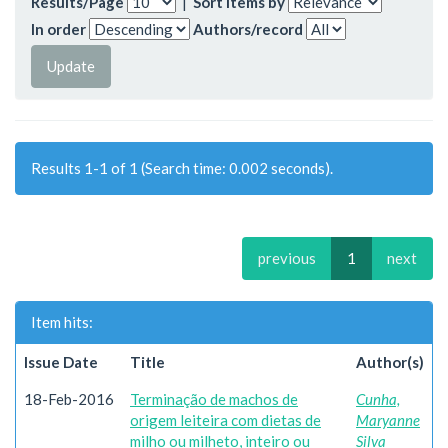
Results/Page
|
Sort items by
In order
Authors/record
Results 1-1 of 1 (Search time: 0.002 seconds).
previous
1
next
Item hits:
Issue Date
Title
Author(s)
18-Feb-2016
Terminação de machos de
Cunha,
origem leiteira com dietas de
Maryanne
milho ou milheto, inteiro ou
Silva