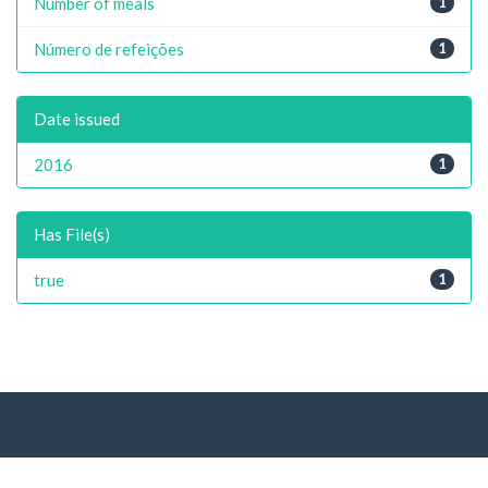
Number of meals
1
Número de refeições
1
Date issued
2016
1
Has File(s)
true
1