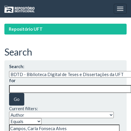
Skip
navigation
Repositório UFT
Search
Search:
for
Current filters: