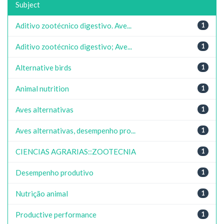
Subject
Aditivo zootécnico digestivo. Ave...
1
Aditivo zootécnico digestivo; Ave...
1
Alternative birds
1
Animal nutrition
1
Aves alternativas
1
Aves alternativas, desempenho pro...
1
CIENCIAS AGRARIAS::ZOOTECNIA
1
Desempenho produtivo
1
Nutrição animal
1
Productive performance
1