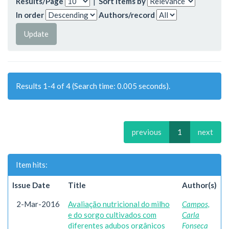
Results/Page
|
Sort items by
In order
Authors/record
Results 1-4 of 4 (Search time: 0.005 seconds).
previous
1
next
Item hits:
Issue Date
Title
Author(s)
2-Mar-2016
Avaliação nutricional do milho
Campos,
e do sorgo cultivados com
Carla
diferentes adubos orgânicos
Fonseca