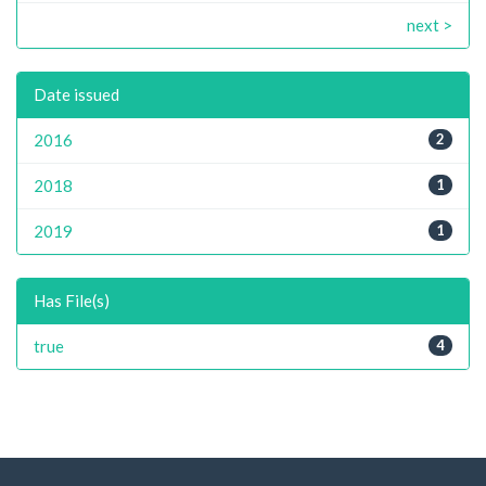
next >
Date issued
2016
2
2018
1
2019
1
Has File(s)
true
4