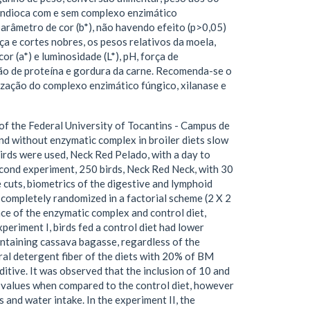
mandioca com e sem complexo enzimático
parâmetro de cor (b*), não havendo efeito (p>0,05)
ça e cortes nobres, os pesos relativos da moela,
or (a*) e luminosidade (L*), pH, força de
ção de proteína e gordura da carne. Recomenda-se o
ização do complexo enzimático fúngico, xilanase e
 of the Federal University of Tocantins - Campus de
nd without enzymatic complex in broiler diets slow
birds were used, Neck Red Pelado, with a day to
econd experiment, 250 birds, Neck Red Neck, with 30
 cuts, biometrics of the digestive and lymphoid
 completely randomized in a factorial scheme (2 X 2
ce of the enzymatic complex and control diet,
xperiment I, birds fed a control diet had lower
ontaining cassava bagasse, regardless of the
ral detergent fiber of the diets with 20% of BM
tive. It was observed that the inclusion of 10 and
 values when compared to the control diet, however
 and water intake. In the experiment II, the