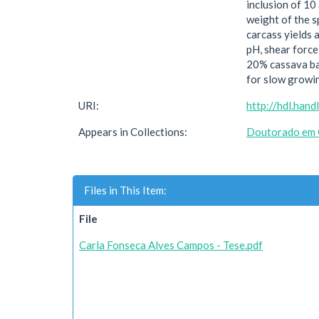
inclusion of 10
weight of the s
carcass yields a
pH, shear force
20% cassava bag
for slow growin
URI:
http://hdl.han
Appears in Collections:
Doutorado em C
Files in This Item:
File
Carla Fonseca Alves Campos - Tese.pdf