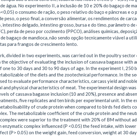
o de água. No experimento II, a inclusão de 10 e 20% do bagaço de 
p<0,05) o consumo de ração, o peso relativo do baço e pâncreas e o 
e peso, o peso final, a conversão alimentar, os rendimentos de carca
, intestino delgado, intestino grosso, bursa e do timo, parâmetro de c
FC), perda de peso por cozimento (PPCO), análises químicas, deposi
de bagaço de mandioca, não sendo opção tecnicamente viável a util
etas para frangos de crescimento lento.
k, divided in two experiments, was carried out in the poultry sector
 the objective of evaluating the inclusion of cassava bagasse with a
of one to 30 days and 30 to 90 days of age. In the experiment I, 250 
tabolizable of the diets and the zootechnical performance. In the s
sed to evaluate performance characteristics, carcass yield and noble
l and physical characteristics of meat. The experimental design was
levels of cassava bagasse inclusion (10 and 20%), presence and absen
eatments, five replicates and ten birds per experimental unit. In the e
metabolisability of crude protein when compared to birds fed diets c
ex. The metabolizable coefficient of the crude protein and the neut
complex were superior to the treatment with 20% of BM without addi
enzymatic complex influenced (P <0.05) the feed intake, with lower
fect (P> 0.05) on the weight gain, feed conversion, weight at 30 days