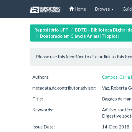
Skip
Home
Browse
Guid
navigation
Repositório UFT
BDTD - Biblioteca Digital d
Doutorado em Ciência Animal Tropical
Please use this identifier to cite or link to this ite
Authors:
Campos, Carla 
metadata.dc.contributor.advisor:
Vaz, Roberta G
Title:
Bagaço de mand
Keywords:
Aditivo zootécn
Digestive zoot
Issue Date:
14-Dec-2018