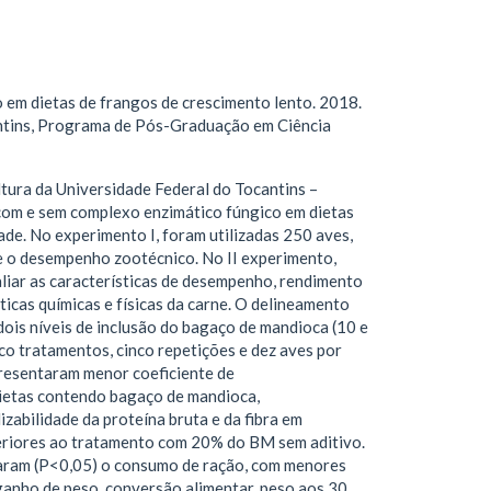
em dietas de frangos de crescimento lento. 2018.
antins, Programa de Pós-Graduação em Ciência
ltura da Universidade Federal do Tocantins –
com e sem complexo enzimático fúngico em dietas
ade. No experimento I, foram utilizadas 250 aves,
 e o desempenho zootécnico. No II experimento,
liar as características de desempenho, rendimento
ticas químicas e físicas da carne. O delineamento
dois níveis de inclusão do bagaço de mandioca (10 e
co tratamentos, cinco repetições e dez aves por
presentaram menor coeficiente de
dietas contendo bagaço de mandioca,
zabilidade da proteína bruta e da fibra em
riores ao tratamento com 20% do BM sem aditivo.
aram (P<0,05) o consumo de ração, com menores
ganho de peso, conversão alimentar, peso aos 30