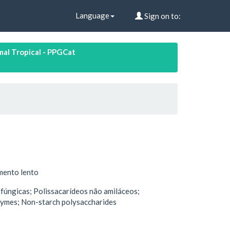
Language
Sign on to:
al Tropical - PPGCat
mento lento
 fúngicas; Polissacarídeos não amiláceos;
nzymes; Non-starch polysaccharides