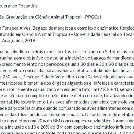
ederal do Tocantins
s-Graduação em Ciência Animal Tropical - PPGCat
Fonseca Alves. Bagaço de mandioca e complexo enzimático fúngico 
utorado em Ciência Animal Tropical) – Universidade Federal do Toc
, Araguaína, 2018.
alho, dividido em dois experimentos, foi realizado no Setor de avicu
uaína, com o objetivo de avaliar a inclusão do bagaço da mandioca 
 crescimento lento nos períodos de um a 30 dias e 30 a 90 dias de id
 Vermelho, com um dia para avaliar a metabolizabilidade das dietas
s 250 aves, Pescoço Pelado Vermelho, com 30 dias de idade para ava
rtes nobres, biometria dos órgãos digestivos e linfoides e caracterís
i o inteiramente casualizado em esquema fatorial (2 X 2 + 1), sendo 
e ausência do complexo enzimático e dieta controle, totalizando cin
mental. No experimento I, as aves alimentadas com dieta controle a
dade da proteína bruta quando comparado as aves alimentadas com 
te da utilização do complexo enzimático. O coeficiente de metaboli
tro das dietas com 20% do BM com complexo enzimático foram supe
e a inclusão de 10 e 20% do BM com complexo enzimático influenci
 comparado a dieta controle, todavia não houve efeito (P>0,05) no 