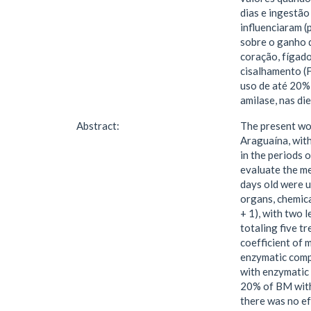
dias e ingestã
influenciaram (
sobre o ganho d
coração, fígado
cisalhamento (
uso de até 20% 
amilase, nas di
Abstract:
The present wor
Araguaína, with
in the periods 
evaluate the me
days old were u
organs, chemica
+ 1), with two 
totaling five tr
coefficient of 
enzymatic compl
with enzymatic 
20% of BM with 
there was no ef