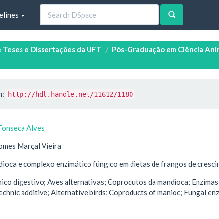
elines
e Teses e Dissertações da UFT
Pós-Graduação em Ciência Anim
m:
http://hdl.handle.net/11612/1180
Fonseca Alves
omes Marçal Vieira
ioca e complexo enzimático fúngico em dietas de frangos de cresci
ico digestivo; Aves alternativas; Coprodutos da mandioca; Enzimas
echnic additive; Alternative birds; Coproducts of manioc; Fungal e