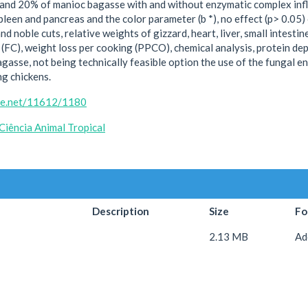
 and 20% of manioc bagasse with and without enzymatic complex infl
pleen and pancreas and the color parameter (b *), no effect (p> 0.05) 
nd noble cuts, relative weights of gizzard, heart, liver, small intestine,
 (FC), weight loss per cooking (PPCO), chemical analysis, protein de
asse, not being technically feasible option the use of the fungal e
g chickens.
dle.net/11612/1180
iência Animal Tropical
Description
Size
Fo
2.13 MB
Ad