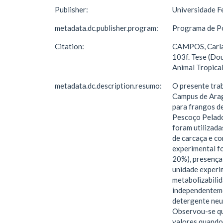
Publisher:
Universidade F
metadata.dc.publisher.program:
Programa de Pó
Citation:
CAMPOS, Carla 
103f. Tese (Do
Animal Tropical
metadata.dc.description.resumo:
O presente trab
Campus de Arag
para frangos de
Pescoço Pelado
foram utilizada
de carcaça e co
experimental fo
20%), presença 
unidade experi
metabolizabili
independentemen
detergente neu
Observou-se qu
valores quando