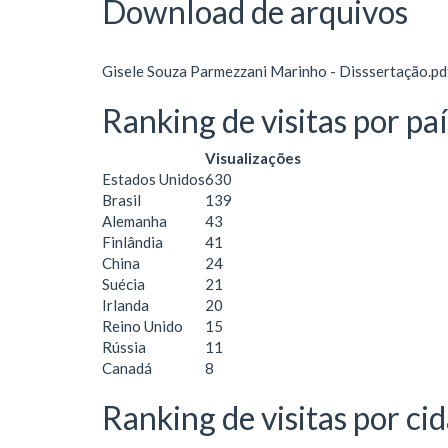
Download de arquivos
Gisele Souza Parmezzani Marinho - Disssertação.pd
Ranking de visitas por pa
Visualizações
Estados Unidos
630
Brasil
139
Alemanha
43
Finlândia
41
China
24
Suécia
21
Irlanda
20
Reino Unido
15
Rússia
11
Canadá
8
Ranking de visitas por ci