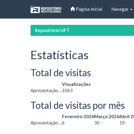
Skip
Página inicial
Navegar
navigation
Repositório UFT
Estatísticas
Total de visitas
Visualizações
Apresentação ...
1063
Total de visitas por mês
Fevereiro 2026
Março 2026
Abril 
Apresentação ...
6
30
19