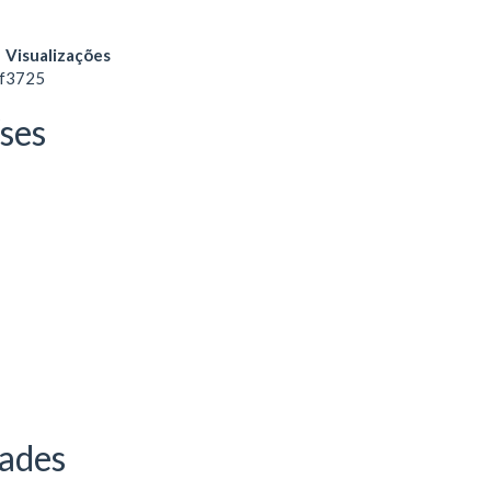
Visualizações
f
3725
íses
dades