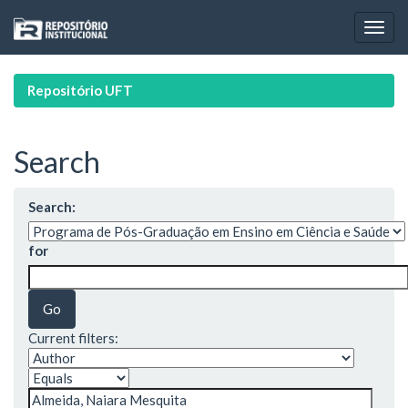
Skip
navigation
Repositório UFT
Search
Search:
for
Current filters: