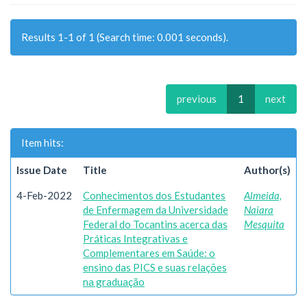
Results 1-1 of 1 (Search time: 0.001 seconds).
previous
1
next
Item hits:
Issue Date
Title
Author(s)
4-Feb-2022
Conhecimentos dos Estudantes
Almeida,
de Enfermagem da Universidade
Naiara
Federal do Tocantins acerca das
Mesquita
Práticas Integrativas e
Complementares em Saúde: o
ensino das PICS e suas relações
na graduação