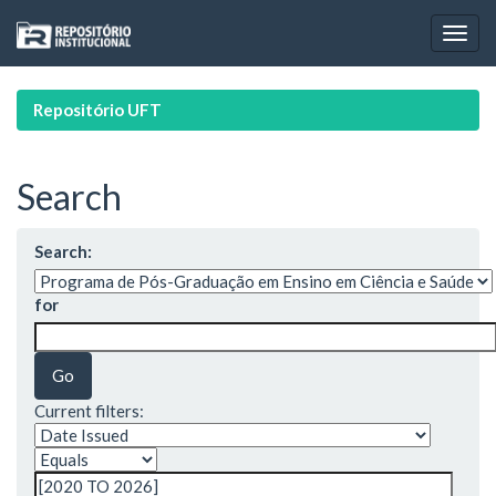
Skip
navigation
Repositório UFT
Search
Search:
for
Current filters: