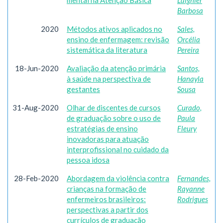
mental na Atenção Básica
Laignier
Barbosa
2020
Métodos ativos aplicados no
Sales,
ensino de enfermagem: revisão
Orcélia
sistemática da literatura
Pereira
18-Jun-2020
Avaliação da atenção primária
Santos,
à saúde na perspectiva de
Hanayla
gestantes
Sousa
31-Aug-2020
Olhar de discentes de cursos
Curado,
de graduação sobre o uso de
Paula
estratégias de ensino
Fleury
inovadoras para atuação
interprofissional no cuidado da
pessoa idosa
28-Feb-2020
Abordagem da violência contra
Fernandes,
crianças na formação de
Rayanne
enfermeiros brasileiros:
Rodrigues
perspectivas a partir dos
currículos de graduação