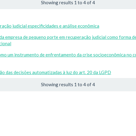
Showing results 1 to 4 of 4
ação judicial especificidades e análise econômica
da empresa de pequeno porte em recuperação judicial como forma de
cional
como um instrumento de enfrentamento da crise socioeconômica no 
são das decisões automatizadas à luz do art. 20 da LGPD
Showing results 1 to 4 of 4