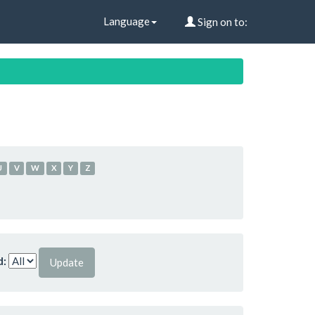
Language
Sign on to:
U
V
W
X
Y
Z
d: