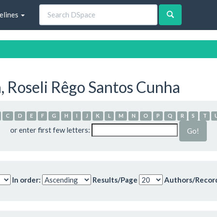
elines
, Roseli Rêgo Santos Cunha
C
D
E
F
G
H
I
J
K
L
M
N
O
P
Q
R
S
T
or enter first few letters:
In order:
Results/Page
Authors/Recor