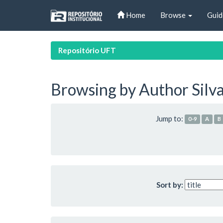
Skip
Home
Browse
Guid
navigation
Repositório UFT
Browsing by Author Silva
Jump to:
0-9
A
B
Sort by: