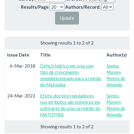
Results/Page
Authors/Record:
Showing results 1 to 2 of 2
Issue Date
Title
Author(s)
6-Mar-2018
Defícit hídrico em soja com
Santos,
tipo de crescimento
Marony
semideterminado para a região
Pereira de
do Matopiba
Almeida
24-Mar-2022
Efeito dos biorreguladores
Santos,
nos atributos agronômicos em
Marony
cultivares de soja na região do
Pereira de
MATOPIBA
Almeida
Showing results 1 to 2 of 2