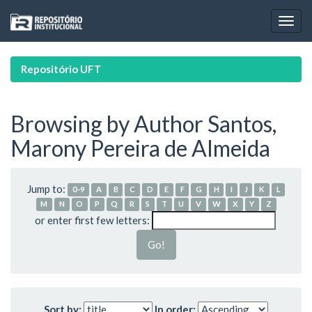
Skip
navigation
Repositório UFT
Browsing by Author Santos,
Marony Pereira de Almeida
Jump to:
0-9
A
B
C
D
E
F
G
H
I
J
K
L
M
N
O
P
Q
R
S
T
U
V
W
X
Y
Z
or enter first few letters:
Sort by:
In order: