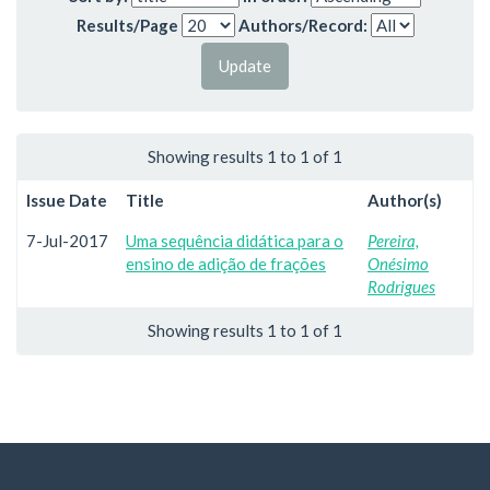
Results/Page
Authors/Record:
Showing results 1 to 1 of 1
Issue Date
Title
Author(s)
7-Jul-2017
Uma sequência didática para o
Pereira,
ensino de adição de frações
Onésimo
Rodrigues
Showing results 1 to 1 of 1