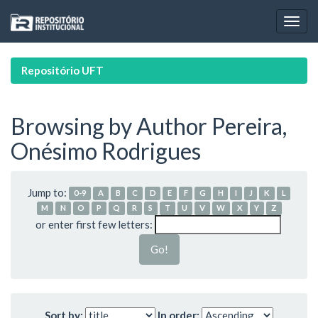
Skip
navigation
Repositório UFT
Browsing by Author Pereira,
Onésimo Rodrigues
Jump to:
0-9
A
B
C
D
E
F
G
H
I
J
K
L
M
N
O
P
Q
R
S
T
U
V
W
X
Y
Z
or enter first few letters:
Sort by:
In order: