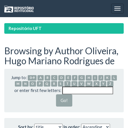
Skip
navigation
Repositório UFT
Browsing by Author Oliveira,
Hugo Mariano Rodrigues de
Jump to:
0-9
A
B
C
D
E
F
G
H
I
J
K
L
M
N
O
P
Q
R
S
T
U
V
W
X
Y
Z
or enter first few letters:
Sort by:
In order: