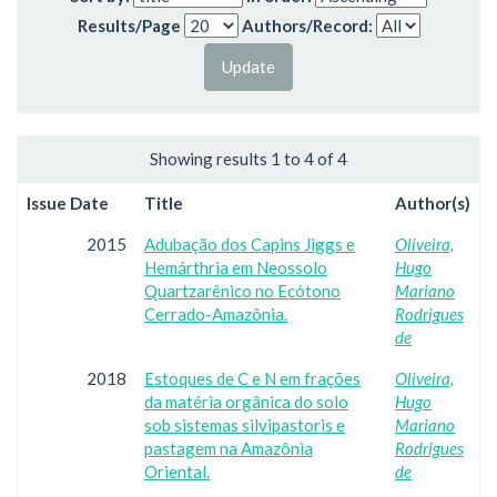
Results/Page
Authors/Record:
Showing results 1 to 4 of 4
Issue Date
Title
Author(s)
2015
Adubação dos Capins Jiggs e
Oliveira,
Hemárthria em Neossolo
Hugo
Quartzarênico no Ecótono
Mariano
Cerrado-Amazônia.
Rodrigues
de
2018
Estoques de C e N em frações
Oliveira,
da matéria orgânica do solo
Hugo
sob sistemas silvipastoris e
Mariano
pastagem na Amazônia
Rodrigues
Oriental.
de