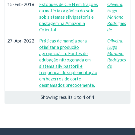
15-Feb-2018
Estoques de C e N em frações
Oliveira,
da matéria orgânica do solo
Hugo
sob sistemas silvipastoris e
Mariano
pastagem na Amazônia
Rodrigues
Oriental
de
27-Apr-2022
Práticas de maneja para
Oliveira,
otimizar a produção
Hugo
agropecuária: Fontes de
Mariano
adubação nitrogenada em
Rodrigues
sistema silvipastoril e
de
frequêncai de suplementação
em bezerros de corte
desmamados precocemente.
Showing results 1 to 4 of 4