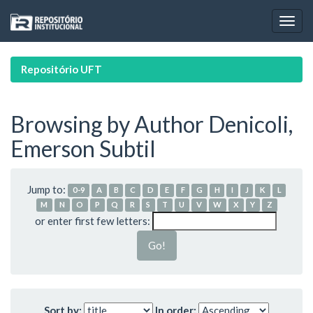
Skip
navigation
Repositório UFT
Browsing by Author Denicoli,
Emerson Subtil
Jump to:
0-9
A
B
C
D
E
F
G
H
I
J
K
L
M
N
O
P
Q
R
S
T
U
V
W
X
Y
Z
or enter first few letters:
Sort by:
In order: