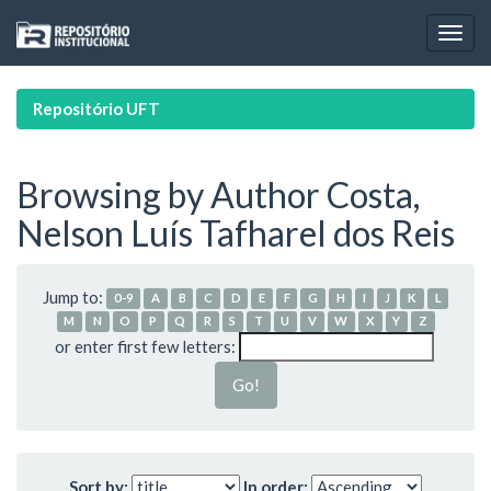
Skip
navigation
Repositório UFT
Browsing by Author Costa,
Nelson Luís Tafharel dos Reis
Jump to:
0-9
A
B
C
D
E
F
G
H
I
J
K
L
M
N
O
P
Q
R
S
T
U
V
W
X
Y
Z
or enter first few letters:
Sort by:
In order: