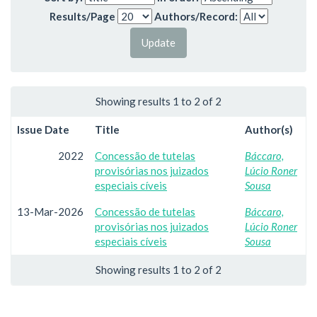
Results/Page
Authors/Record:
Showing results 1 to 2 of 2
Issue Date
Title
Author(s)
2022
Concessão de tutelas
Báccaro,
provisórias nos juizados
Lúcio Roner
especiais cíveis
Sousa
13-Mar-2026
Concessão de tutelas
Báccaro,
provisórias nos juizados
Lúcio Roner
especiais cíveis
Sousa
Showing results 1 to 2 of 2