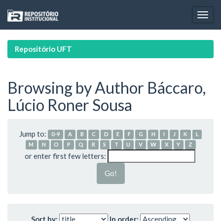
Skip
navigation
Repositório UFT
Browsing by Author Báccaro,
Lúcio Roner Sousa
Jump to:
0-9
A
B
C
D
E
F
G
H
I
J
K
L
M
N
O
P
Q
R
S
T
U
V
W
X
Y
Z
or enter first few letters:
Sort by:
In order: