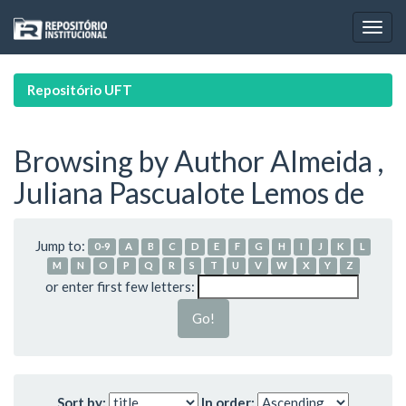
Skip
navigation
Repositório UFT
Browsing by Author Almeida ,
Juliana Pascualote Lemos de
Jump to:
0-9
A
B
C
D
E
F
G
H
I
J
K
L
M
N
O
P
Q
R
S
T
U
V
W
X
Y
Z
or enter first few letters:
Sort by:
In order: