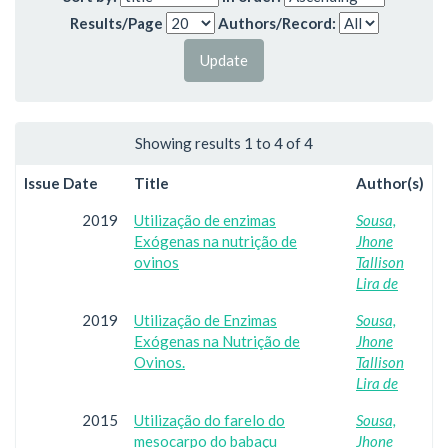
Results/Page
Authors/Record:
Showing results 1 to 4 of 4
Issue Date
Title
Author(s)
2019
Utilização de enzimas
Sousa,
Exógenas na nutrição de
Jhone
ovinos
Tallison
Lira de
2019
Utilização de Enzimas
Sousa,
Exógenas na Nutrição de
Jhone
Ovinos.
Tallison
Lira de
2015
Utilização do farelo do
Sousa,
mesocarpo do babaçu
Jhone