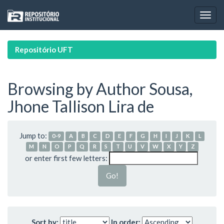
Skip
navigation
Repositório UFT
Browsing by Author Sousa,
Jhone Tallison Lira de
Jump to:
0-9
A
B
C
D
E
F
G
H
I
J
K
L
M
N
O
P
Q
R
S
T
U
V
W
X
Y
Z
or enter first few letters:
Sort by:
In order: