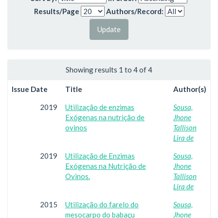
Results/Page
Authors/Record:
Showing results 1 to 4 of 4
Issue Date
Title
Author(s)
2019
Utilização de enzimas
Sousa,
Exógenas na nutrição de
Jhone
ovinos
Tallison
Lira de
2019
Utilização de Enzimas
Sousa,
Exógenas na Nutrição de
Jhone
Ovinos.
Tallison
Lira de
2015
Utilização do farelo do
Sousa,
mesocarpo do babaçu
Jhone