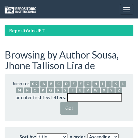
Skip
navigation
Repositório UFT
Browsing by Author Sousa,
Jhone Tallison Lira de
Jump to:
0-9
A
B
C
D
E
F
G
H
I
J
K
L
M
N
O
P
Q
R
S
T
U
V
W
X
Y
Z
or enter first few letters:
Sort by:
In order: