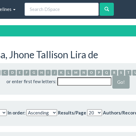
elines
, Jhone Tallison Lira de
C
D
E
F
G
H
I
J
K
L
M
N
O
P
Q
R
S
T
or enter first few letters:
In order:
Results/Page
Authors/Recor