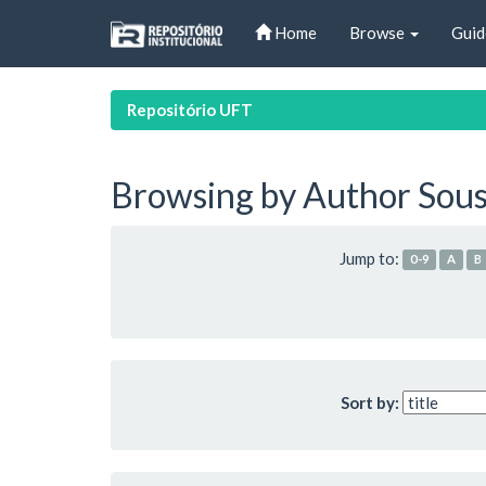
Skip
Home
Browse
Guid
navigation
Repositório UFT
Browsing by Author Sousa
Jump to:
0-9
A
B
Sort by: