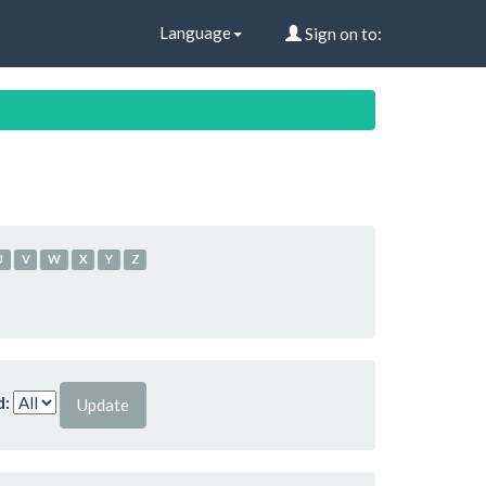
Language
Sign on to:
U
V
W
X
Y
Z
d: