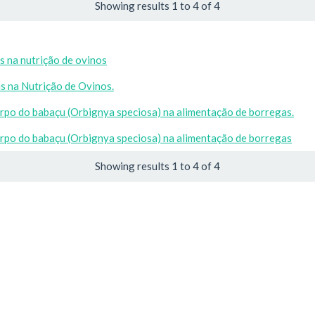
Showing results 1 to 4 of 4
s na nutrição de ovinos
s na Nutrição de Ovinos.
arpo do babaçu (Orbignya speciosa) na alimentação de borregas.
arpo do babaçu (Orbignya speciosa) na alimentação de borregas
Showing results 1 to 4 of 4