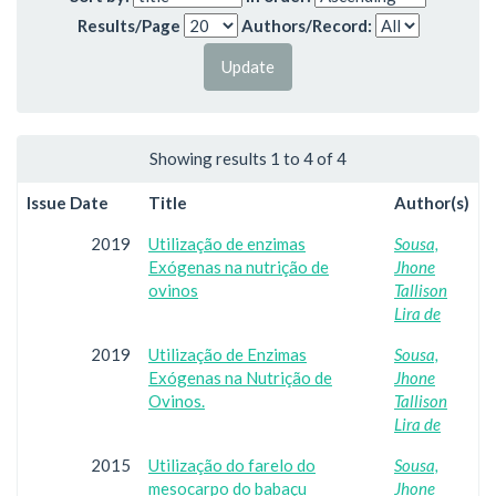
Results/Page
Authors/Record:
Showing results 1 to 4 of 4
Issue Date
Title
Author(s)
2019
Utilização de enzimas
Sousa,
Exógenas na nutrição de
Jhone
ovinos
Tallison
Lira de
2019
Utilização de Enzimas
Sousa,
Exógenas na Nutrição de
Jhone
Ovinos.
Tallison
Lira de
2015
Utilização do farelo do
Sousa,
mesocarpo do babaçu
Jhone