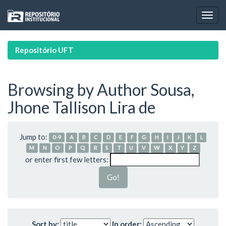
Skip
navigation
Repositório UFT
Browsing by Author Sousa,
Jhone Tallison Lira de
Jump to:
0-9
A
B
C
D
E
F
G
H
I
J
K
L
M
N
O
P
Q
R
S
T
U
V
W
X
Y
Z
or enter first few letters:
Sort by:
In order: