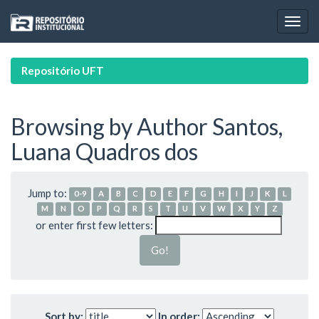
Skip
navigation
Repositório UFT
Browsing by Author Santos,
Luana Quadros dos
Jump to:
0-9
A
B
C
D
E
F
G
H
I
J
K
L
M
N
O
P
Q
R
S
T
U
V
W
X
Y
Z
or enter first few letters:
Sort by:
In order: