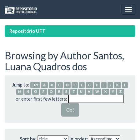
Skip
navigation
Repositório UFT
Browsing by Author Santos,
Luana Quadros dos
Jump to:
0-9
A
B
C
D
E
F
G
H
I
J
K
L
M
N
O
P
Q
R
S
T
U
V
W
X
Y
Z
or enter first few letters:
Sort by:
In order: