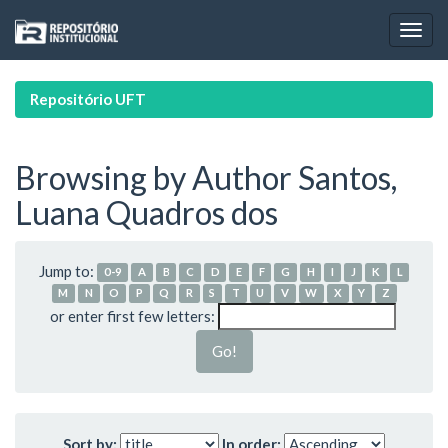
Skip
navigation
Repositório UFT
Browsing by Author Santos,
Luana Quadros dos
Jump to:
0-9
A
B
C
D
E
F
G
H
I
J
K
L
M
N
O
P
Q
R
S
T
U
V
W
X
Y
Z
or enter first few letters:
Sort by:
In order: